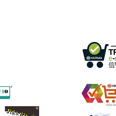
gebäude,
366 Sha Tsui Road,
Tsuen Wan, HK
ommunikation
)
Einzelhandel mit Online-S
2
Programms
Mitglieds-ID: