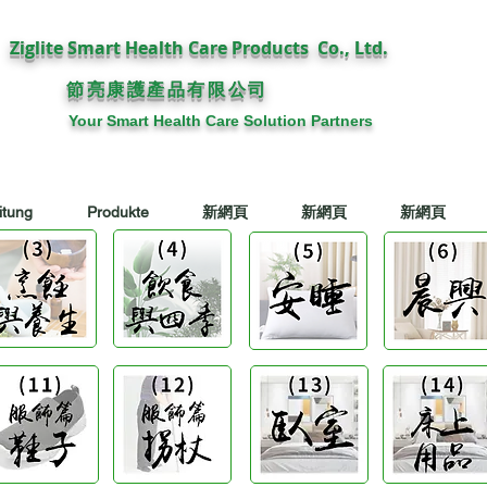
Ziglite Smart Health Care Products Co., Ltd.
節亮康護
公司
產品有限
Your Smart Health Care Solution Partners
itung
Produkte
新網頁
新網頁
新網頁