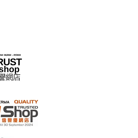
hops im Rahmen des „No Fakes Pledge“-
022284