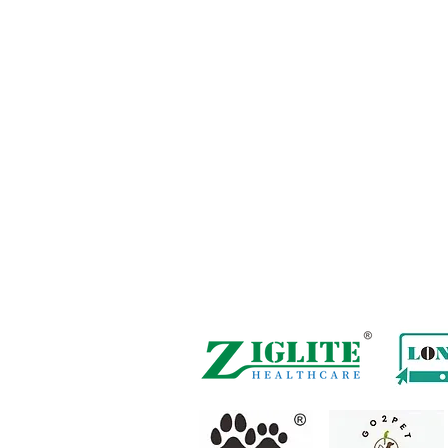
Büro in Hongkong:
B3, 18/F Bonsun Industrie
香港辦事處:
18/F B3
Sprechstunde:
Mo - Fr: 9:30 - 17:30 Uhr
Telefon + 852 3107 7500
Fax: +852 3544 0462
WhatsApp:
+852 54622626
(Nur Nachrichtenk
Anfrage per E-Mail:
info@ziglite.com