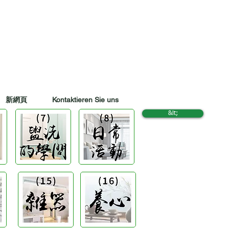
新網頁
Kontaktieren Sie uns
&lt;