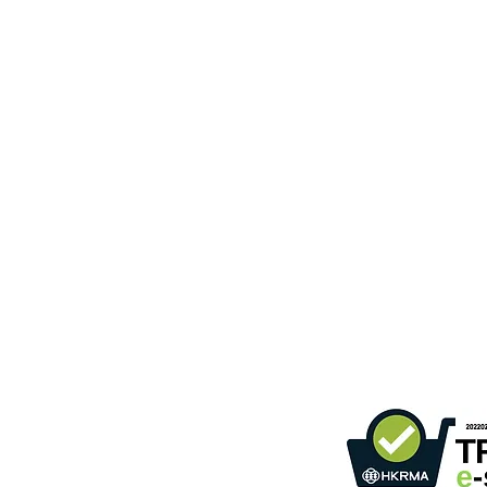
gebäude,
366 Sha Tsui Road,
Tsuen Wan, HK
ommunikation
)