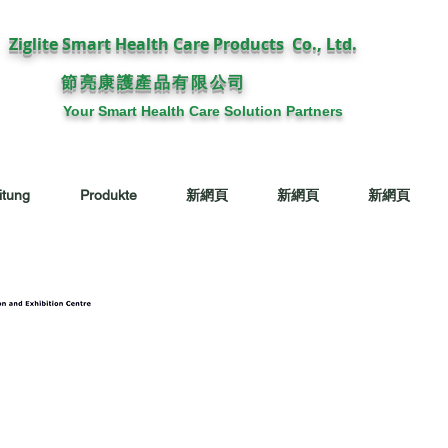
Ziglite Smart Health Care Products Co., Ltd.
節亮康護
公司
產品有限
Your Smart Health Care Solution Partners
itung
Produkte
新網頁
新網頁
新網頁