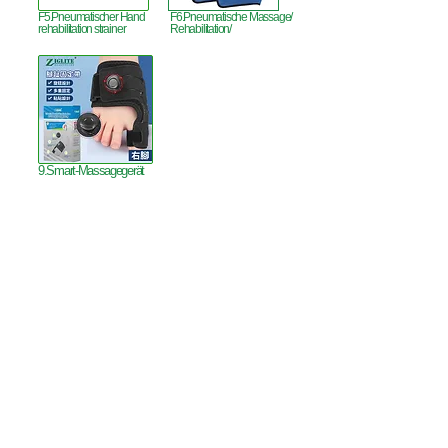
F5.Pneumatischer Hand
F6.Pneumatische Massage/
rehabilitation strainer
Rehabilitation/
9.Smart-Massagegerät
Büro in Hongkong:
B3, 18/F Bonsun
Industriegebäude,
366 Sha Tsui Road,
Tsuen Wan,
HK