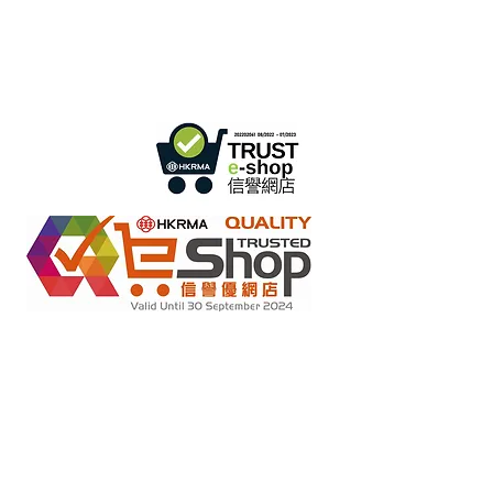
香港辦事處:
18/F B3
Sprechstunde:
Mo - Fr: 9:30 - 17:30 Uhr
Telefon +
852 3107 7500
Fax:
+852 3544 0462
WhatsApp:
+852 54622626
(Nur
Nachrichtenkommunikation
)
Anfrage per E-Mail:
info@ziglite.com
Einzelhandel mit Online-Shops im Rahmen des „No Fakes
2022284
Pledge“-Programms
Mitglieds-ID: