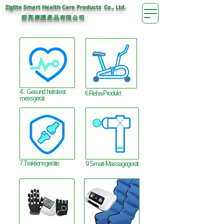
Ziglite Smart Health Care Products Co., Ltd.
節亮康護
公司
產品有限
4. Gesund heitstest
6.Reha-Produkt
messgerät
7.Traktionsgeräte
9.Smart-Massagegerät