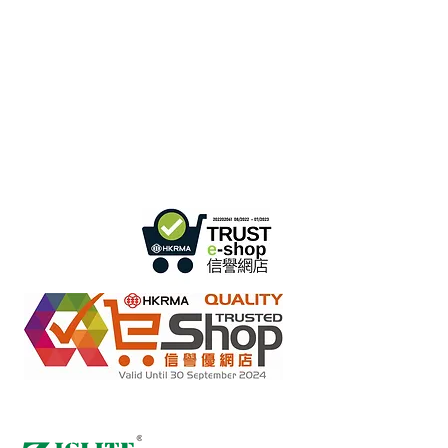
Büro in Hongkong:
B3, 18/F Bonsun
Industriegebäude,
366 Sha Tsui Road,
Tsuen Wan,
HK
香港辦事處:
18/F B3
Sprechstunde:
Mo - Fr: 9:30 - 17:30 Uhr
Telefon +
852 3107 7500
Fax:
+852 3544 0462
WhatsApp:
+852 54622626
(Nur
Nachrichtenkommunikation
)
Anfrage per E-Mail:
info@ziglite.com
Einzelhandel mit Online-Shops im Rahmen des „No Fakes
2022284
Pledge“-Programms
Mitglieds-ID: