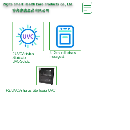
Ziglite Smart Health Care Products Co., Ltd.
節亮康護
公司
產品有限
4. Gesund heitstest
2.UVC Antivirus
messgerät
Sterilisator
UVC-Schutz
F2. UVC Antivirus Sterilisator UVC