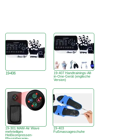
19-406
19-407 Handtrainings-All-
in-One-Gerät (englische
Version)
19-301 MAM-Air Wave
19-403
mehrteiliges
Fußmassageschuhe
Heißkompressen-
Physiotherapie-