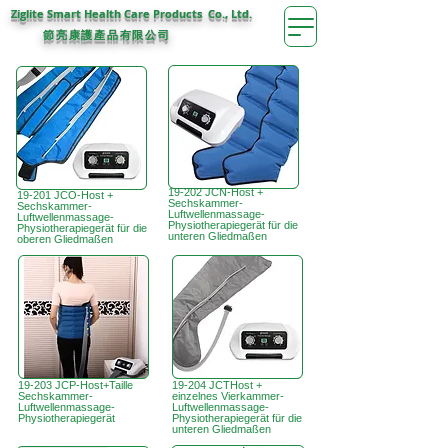
Ziglite Smart Health Care Products Co., Ltd.
節亮康護
公司
產品有限
19-202 JCN-Host +
19-201 JCO-Host +
Sechskammer-
Sechskammer-
Luftwellenmassage-
Luftwellenmassage-
Physiotherapiegerät für die
Physiotherapiegerät für die
unteren Gliedmaßen
oberen Gliedmaßen
19-203 JCP-Host+Taille
19-204 JCTHost +
Sechskammer-
einzelnes Vierkammer-
Luftwellenmassage-
Luftwellenmassage-
Physiotherapiegerät
Physiotherapiegerät für die
unteren Gliedmaßen