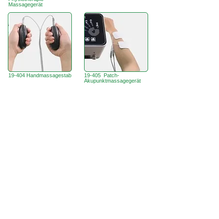
Massagegerät
19-404 Handmassagestab
19-405 Patch-
Akupunktmassagegerät
Büro in Hongkong:
B3, 18/F Bonsun
Industriegebäude,
366 Sha Tsui Road,
Tsuen Wan,
HK
香港辦事處:
18/F B3
Sprechstunde:
Mo - Fr: 9:30 - 17:30 Uhr
Telefon +
852 3107 7500
Fax:
+852 3544 0462
WhatsApp:
+852 54622626
(Nur
Nachrichtenkommunikation
)
Anfrage per E-Mail:
info@ziglite.com