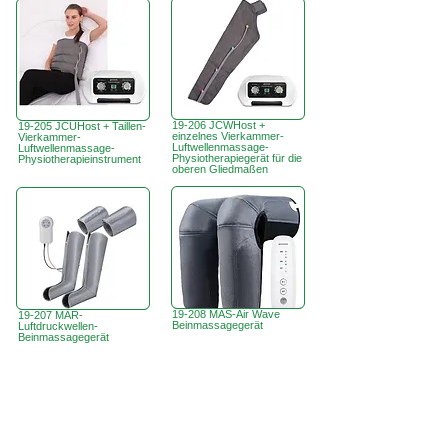
19-206 JCWHost +
19-205 JCUHost + Taillen-
einzelnes Vierkammer-
Vierkammer-
Luftwellenmassage-
Luftwellenmassage-
Physiotherapiegerät für die
Physiotherapieinstrument
oberen Gliedmaßen
19-208 MAS-Air Wave
19-207 MAR-
Beinmassagegerät
Luftdruckwellen-
Beinmassagegerät