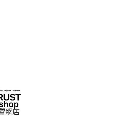
hops im Rahmen des „No Fakes Pledge“-
022284