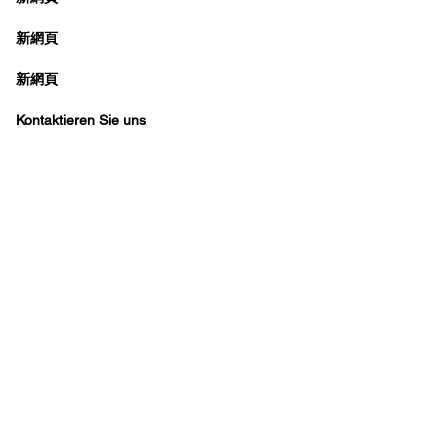
新網頁
新網頁
Kontaktieren Sie uns
Büro in Hongkong:
B3, 18/F Bonsun Industrie
香港辦事處:
18/F B3
Sprechstunde:
Mo - Fr: 9:30 - 17:30 Uhr
Telefon + 852 3107 7500
Fax: +852 3544 0462
WhatsApp:
+852 54622626
(Nur Nachrichtenk
Anfrage per E-Mail:
info@ziglite.com