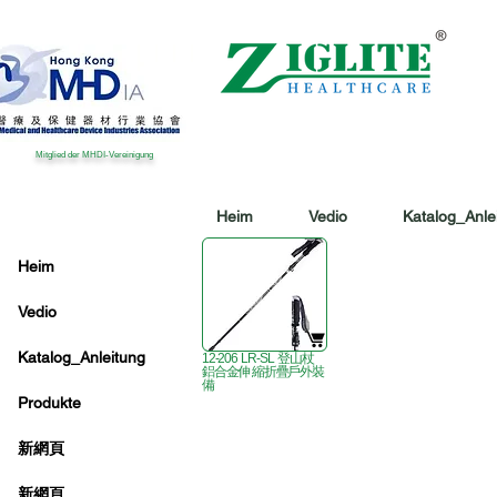
Mitglied der MHDI-Vereinigung
Heim
Vedio
Katalog_Anle
Heim
Vedio
Katalog_Anleitung
12-206 LR-SL 登山杖
鋁合金伸 縮折疊戶外裝
備
Produkte
新網頁
新網頁