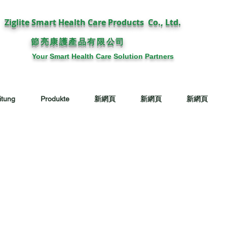
Ziglite Smart Health Care Products Co., Ltd.
節亮康護
公司
產品有限
Your Smart Health Care Solution Partners
itung
Produkte
新網頁
新網頁
新網頁