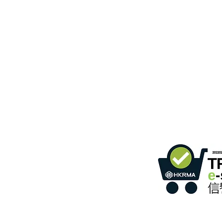
gebäude,
366 Sha Tsui Road,
Tsuen Wan, HK
ommunikation
)
Einzelhandel mit Online-S
2
Programms
Mitglieds-ID: