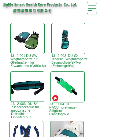
Ziglite Smart Health Care Products Co., Ltd.
節亮康護
公司
產品有限
13--2-001 DU-SW
13--2-002 DU-SX
Wegfahrsperre für
Knöchel-Wegfahrsperre –
Gliedmaßen, für
Baumwollstiefel-Typ
Erwachsene (Größe M)
(Einheitsgröße)
13--2-003 DU-SY
13--2-004 DU-
Sicherheitsgurt für
NACUmdrehungs-
medizinische
Stillgürtel –
Rollstühle –
Einheitsgröße
Einheitsgröße