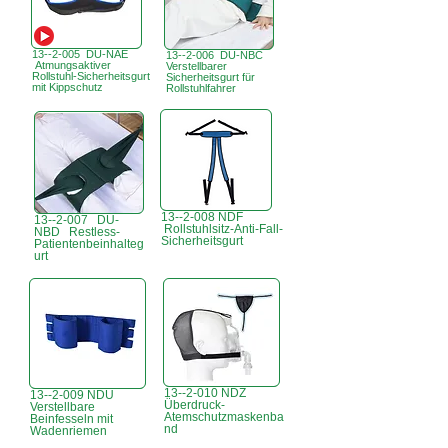
13--2-005 DU-NAE
13--2-006 DU-NBC
Atmungsaktiver
Verstellbarer
Rollstuhl-Sicherheitsgurt
Sicherheitsgurt für
mit Kippschutz
Rollstuhlfahrer
13--2-008 NDF
13--2-007 DU-
Rollstuhlsitz-Anti-Fall-
NBD Restless-
Sicherheitsgurt
Patientenbeinhalteg
urt
13--2-010 NDZ
13--2-009 NDU
Überdruck-
Verstellbare
Atemschutzmaskenba
Beinfesseln mit
nd
Wadenriemen