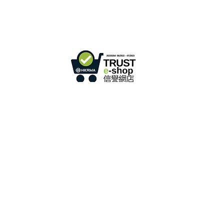
Sprechstunde:
Mo - Fr: 9:30 - 17:30 Uhr
Telefon +
852 3107 7500
Fax:
+852 3544 0462
WhatsApp:
+852 54622626
(Nur
Nachrichtenkommunikation
)
Anfrage per E-Mail:
info@ziglite.com
Einzelhandel mit Online-Shops im Rahmen des „No Fakes
2022284
Pledge“-Programms
Mitglieds-ID: