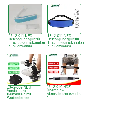
13--2-011 NED
13--2-011 NED
Befestigungsgurt für
Befestigungsgurt für
Tracheostomiekanülen
Tracheostomiekanülen
aus Schwamm
aus Schwamm
13--2-010 NDZ
13--2-009 NDU
Überdruck-
Verstellbare
Atemschutzmaskenban
Beinfesseln mit
d
Wadenriemen
Büro in Hongkong:
B3, 18/F Bonsun
Industriegebäude,
366 Sha Tsui Road,
Tsuen Wan,
HK
香港辦事處:
18/F B3