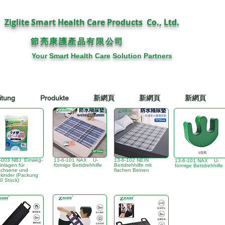
Ziglite Smart Health Care Products Co., Ltd.
節亮康護
公司
產品有限
Your Smart Health Care Solution Partners
itung
Produkte
新網頁
新網頁
新網頁
-003 NBJ Einweg-
13-6-101 NAX U-
13-6-102 NEIN
13-6-101 NAX U-
einlagen für
förmige Bettdrehhilfe
Bettdrehhilfe mit
förmige Bettdrehhilfe
achsene und
flachen Beinen
nkinder (Packung
10 Stück)