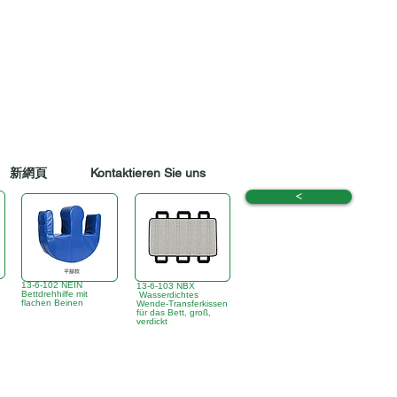
新網頁
Kontaktieren Sie uns
<
13-6-102 NEIN
13-6-103 NBX
Bettdrehhilfe mit
Wasserdichtes
flachen Beinen
Wende-Transferkissen
für das Bett, groß,
verdickt