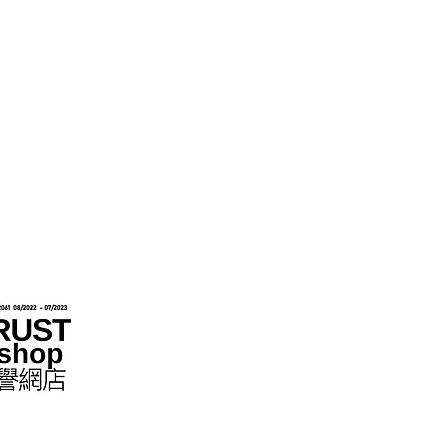
hops im Rahmen des „No Fakes Pledge“-
022284