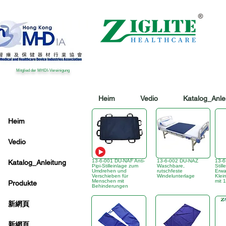
Mitglied der MHDI-Vereinigung
Heim
Vedio
Katalog_Anle
Heim
Vedio
13-6-001 DU-NAF Anti-
13-6-002 DU-NAZ
13-6
Katalog_Anleitung
Pipi-Stilleinlage zum
Waschbare,
Still
Umdrehen und
rutschfeste
Erw
Verschieben für
Windelunterlage
Klei
Menschen mit
mit 
Produkte
Behinderungen
新網頁
新網頁