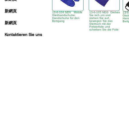
新網頁
13-6-104 NDV Mobile
13-6-105 NEG Drehen
13-
Gleithandschuhe.
Sie sich um und
Glei
Handschuhe für den
stehen Sie auf,
Hand
Bettgang
bewegen Sie das
Bett
新網頁
Gleittuch mit der
Polsterfolie und
schieben Sie die Folie
Kontaktieren Sie uns
Büro in Hongkong:
B3, 18/F Bonsun Industrie
香港辦事處:
18/F B3
Sprechstunde:
Mo - Fr: 9:30 - 17:30 Uhr
Telefon + 852 3107 7500
Fax: +852 3544 0462
WhatsApp:
+852 54622626
(Nur Nachrichtenk
Anfrage per E-Mail:
info@ziglite.com