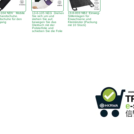
6-104 NDV Mobile
13-6-105 NEG Drehen
13-6-003 NBJ Einweg-
thandschuhe.
Sie sich um und
Stilleinlagen für
schuhe für den
stehen Sie auf,
Erwachsene und
gang
bewegen Sie das
Kleinkinder (Packung
Gleittuch mit der
mit 10 Stück)
Polsterfolie und
schieben Sie die Folie
gebäude,
366 Sha Tsui Road,
Tsuen Wan, HK
ommunikation
)
Einzelhandel mit Online-S
2
Programms
Mitglieds-ID: