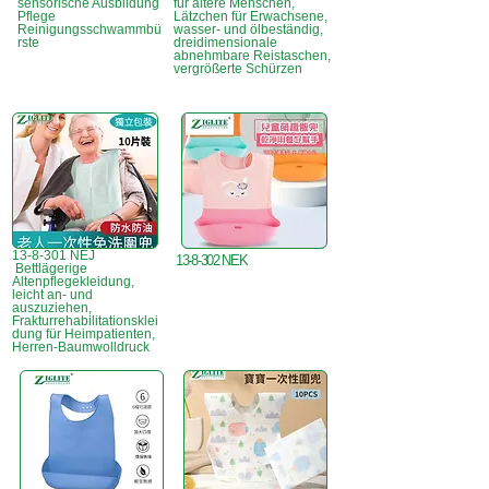
sensorische Ausbildung
für ältere Menschen,
Pflege
Lätzchen für Erwachsene,
Reinigungsschwammbü
wasser- und ölbeständig,
rste
dreidimensionale
abnehmbare Reistaschen,
vergrößerte Schürzen
13-8-301 NEJ
13-8-302 NEK
Bettlägerige
Altenpflegekleidung,
leicht an- und
auszuziehen,
Frakturrehabilitationsklei
dung für Heimpatienten,
Herren-Baumwolldruck