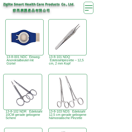
Ziglite Smart Health Care Products Co., Ltd.
節亮康護
公司
產品有限
13-8-001 NDC Einweg-
13-8-101 NDQ
Anorektalbeutel mit
Edelstahlpinzette – 12,5
Gürtel
cm, 2 mm Kopf
13-8-102 NDR Edelstahl
13-8-103 NDS Edelstahl
10CM gerade gebogene
12,5 cm gerade gebogene
Schere
hämostatische Pinzette