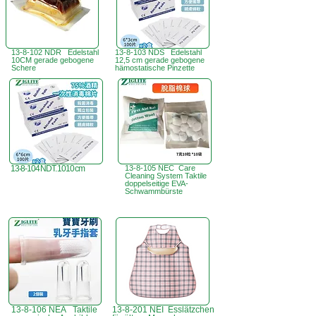
13-8-102 NDR Edelstahl
13-8-103 NDS Edelstahl
10CM gerade gebogene
12,5 cm gerade gebogene
Schere
hämostatische Pinzette
13-8-104 NDT. 1010 cm
13-8-105 NEC Care
Cleaning System Taktile
doppelseitige EVA-
Schwammbürste
13-8-106 NEA Taktile
13-8-201 NEI Esslätzchen