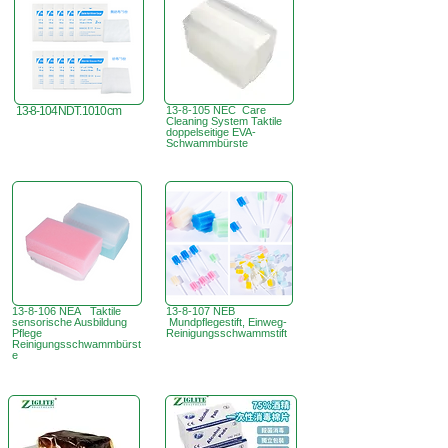
13-8-104 NDT. 1010 cm
13-8-105 NEC Care
Cleaning System Taktile
doppelseitige EVA-
Schwammbürste
13-8-106 NEA Taktile
13-8-107 NEB
sensorische Ausbildung
Mundpflegestift, Einweg-
Pflege
Reinigungsschwammstift
Reinigungsschwammbürst
e