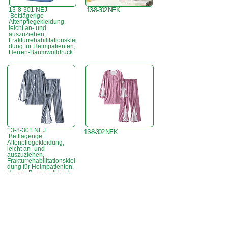
13-8-301 NEJ
13-8-302 NEK
Bettlägerige
Altenpflegekleidung,
leicht an- und
auszuziehen,
Frakturrehabilitationsklei
dung für Heimpatienten,
Herren-Baumwolldruck
13-8-301 NEJ
13-8-302 NEK
Bettlägerige
Altenpflegekleidung,
leicht an- und
auszuziehen,
Frakturrehabilitationsklei
dung für Heimpatienten,
Herren-Baumwolldruck
Büro in Hongkong:
B3, 18/F Bonsun
Industriegebäude,
366 Sha Tsui Road,
Tsuen Wan,
HK
香港辦事處:
18/F B3
Sprechstunde:
Mo - Fr: 9:30 - 17:30 Uhr