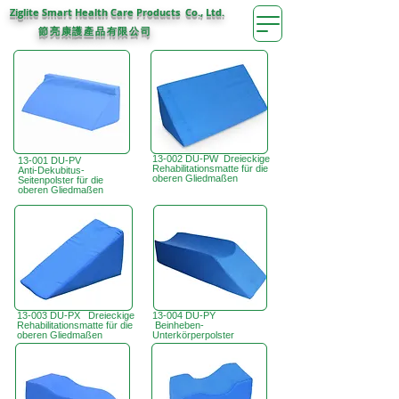
Ziglite Smart Health Care Products Co., Ltd.
節亮康護
公司
產品有限
13-002 DU-PW Dreieckige
13-001 DU-PV
Rehabilitationsmatte für die
Anti-Dekubitus-
oberen Gliedmaßen
Seitenpolster für die
oberen Gliedmaßen
13-003 DU-PX Dreieckige
13-004 DU-PY
Rehabilitationsmatte für die
Beinheben-
oberen Gliedmaßen
Unterkörperpolster