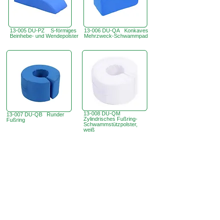
13-005 DU-PZ S-förmiges
13-006 DU-QA Konkaves
Beinhebe- und Wendepolster
Mehrzweck-Schwammpad
13-008 DU-QM
13-007 DU-QB Runder
Zylindrisches Fußring-
Fußring
Schwammstützpolster,
weiß