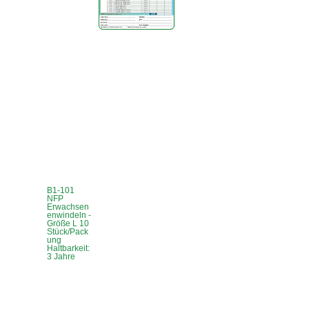
B1-101
NFP
Erwachsen
enwindeln -
Größe L 10
Stück/Pack
ung
Haltbarkeit:
3 Jahre
Büro in Hongkong:
B3, 18/F Bonsun
Industriegebäude,
366 Sha Tsui Road,
Tsuen Wan,
HK