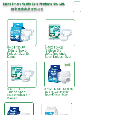
Ziglite Smart Health Care Products Co., Ltd.
節亮康護
公司
產品有限
8-401 TD-JP
8-402 TD-KE
Dünne Sport-
Stützen Sie
Knieschützer für
stoßdämpfende
Damen
Sport-Knieschützer
8-401 TD-JP
8-402 TD-KE Stützen
Sie stoßdämpfende
Dünne Sport-
Sport-Knieschützer
Knieschützer für
Damen