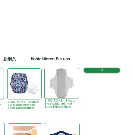
新網頁
Kontaktieren Sie uns
<
8-402 TD-KE Stützen
8-402 TD-KE Stützen
Sie stoßdämpfende
r
Sie stoßdämpfende
Sport-Knieschützer
Sport-Knieschützer