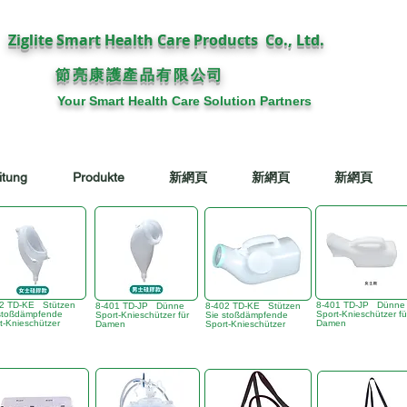
Ziglite Smart Health Care Products Co., Ltd.
節亮康護
公司
產品有限
Your Smart Health Care Solution Partners
itung
Produkte
新網頁
新網頁
新網頁
02 TD-KE Stützen
8-401 TD-JP Dünne
8-401 TD-JP Dünne
8-402 TD-KE Stützen
stoßdämpfende
Sport-Knieschützer fü
Sport-Knieschützer für
Sie stoßdämpfende
t-Knieschützer
Damen
Damen
Sport-Knieschützer