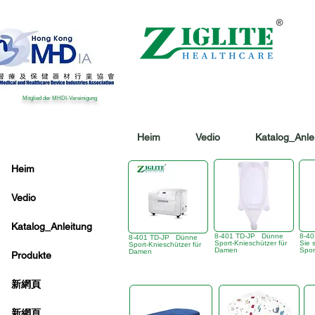
Mitglied der MHDI-Vereinigung
Heim
Vedio
Katalog_Anle
Heim
Vedio
Katalog_Anleitung
8-401 TD-JP Dünne
8-4
8-401 TD-JP Dünne
Sport-Knieschützer für
Sie 
Sport-Knieschützer für
Damen
Spor
Damen
Produkte
新網頁
新網頁