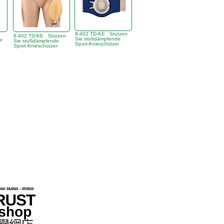
8-402 TD-KE Stützen
8-402 TD-KE Stützen
Sie stoßdämpfende
ür
Sie stoßdämpfende
Sport-Knieschützer
Sport-Knieschützer