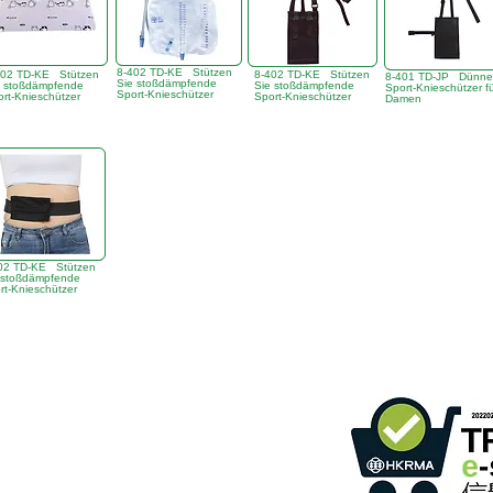
8-402 TD-KE Stützen
402 TD-KE Stützen
8-402 TD-KE Stützen
8-401 TD-JP Dünne
Sie stoßdämpfende
e stoßdämpfende
Sie stoßdämpfende
Sport-Knieschützer f
Sport-Knieschützer
rt-Knieschützer
Sport-Knieschützer
Damen
02 TD-KE Stützen
 stoßdämpfende
rt-Knieschützer
gebäude,
366 Sha Tsui Road,
Tsuen Wan, HK
ommunikation
)