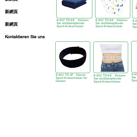
新網頁
8-402 TD-KE Stützen
8-402 TD-KE Stützen
8-
Sie stoßdämpfende
Sie stoßdämpfende
新網頁
Si
Sport-Knieschützer
Sport-Knieschützer
Spo
Kontaktieren Sie uns
8-4
8-401 TD-JP Dünne
8-402 TD-KE Stützen
Sie
Sport-Knieschützer für
Sie stoßdämpfende
Spo
Damen
Sport-Knieschützer
Büro in Hongkong:
B3, 18/F Bonsun Industrie
香港辦事處:
18/F B3
Sprechstunde:
Mo - Fr: 9:30 - 17:30 Uhr
Telefon + 852 3107 7500
Fax: +852 3544 0462
WhatsApp:
+852 54622626
(Nur Nachrichtenk
Anfrage per E-Mail:
info@ziglite.com