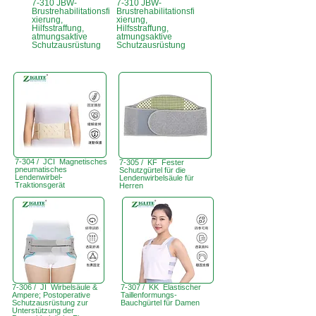
7-310 JBW-
7-310 JBW-
Brustrehabilitationsfi
Brustrehabilitationsfi
xierung,
xierung,
Hilfsstraffung,
Hilfsstraffung,
atmungsaktive
atmungsaktive
Schutzausrüstung
Schutzausrüstung
7-304 / JCI Magnetisches
7-305 / KF Fester
pneumatisches
Schutzgürtel für die
Lendenwirbel-
Lendenwirbelsäule für
Traktionsgerät
Herren
7-306 / JI Wirbelsäule &
7-307 / KK Elastischer
Ampere; Postoperative
Taillenformungs-
Schutzausrüstung zur
Bauchgürtel für Damen
Unterstützung der