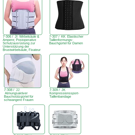
7-306 / JI Wirbelsäule &
7-307 / KK Elastischer
Ampere; Postoperative
Taillenformungs-
Schutzausrüstung zur
Bauchgürtel für Damen
Unterstützung der
Brustwirbelsäule, Fixateur
7-308 / JJ
7-309 / JK
Atmungsaktiver
Kompressionssport-
Bauchstützgürtel für
Taillenbandage
schwangere Frauen