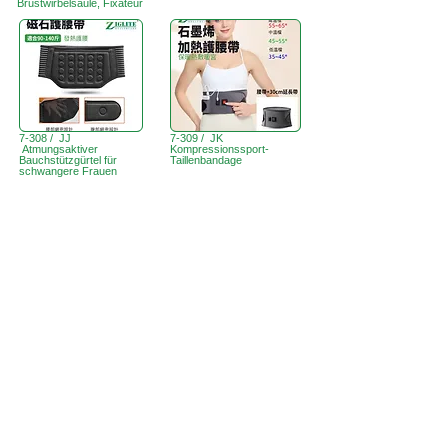
Brustwirbelsäule, Fixateur
7-308 / JJ
7-309 / JK
Atmungsaktiver
Kompressionssport-
Bauchstützgürtel für
Taillenbandage
schwangere Frauen
Büro in Hongkong:
B3, 18/F Bonsun
Industriegebäude,
366 Sha Tsui Road,
Tsuen Wan,
HK
香港辦事處:
18/F B3
Sprechstunde:
Mo - Fr: 9:30 - 17:30 Uhr
Telefon +
852 3107 7500
Fax:
+852 3544 0462
WhatsApp:
+852 54622626
(Nur
Nachrichtenkommunikation
)
Anfrage per E-Mail:
info@ziglite.com