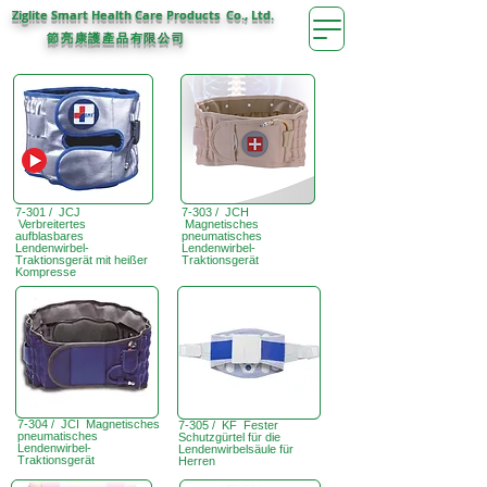
Ziglite Smart Health Care Products Co., Ltd.
節亮康護
公司
產品有限
7-301 / JCJ
7-303 / JCH
Verbreitertes
Magnetisches
aufblasbares
pneumatisches
Lendenwirbel-
Lendenwirbel-
Traktionsgerät mit heißer
Traktionsgerät
Kompresse
7-304 / JCI Magnetisches
7-305 / KF Fester
pneumatisches
Schutzgürtel für die
Lendenwirbel-
Lendenwirbelsäule für
Traktionsgerät
Herren