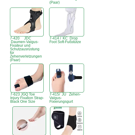
(Paar)
7-420 JDC
7-414 / KC Drop
Daumen-Valgus-
Foot Soft-Fußstütze
Fixateur und
Schutzausrüstung
für
Zehenverletzungen
(Paar)
7-623 JGQ Toe
7-415/ JU Zehen-
Injury Fixation Strap-
Valgus-
Black One Size
Fixierungsgurt