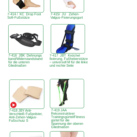
7-414 / KC Drop Foot
7-415/ JU Zehen-
Soft-Fußstütze
Valgus-Fixierungsgurt
7-416 JBK Dehnungs
7-417 JBT Knöchel
band/Widerstandsband
fixierung, Fußheberstütze
für die unteren
– universell M für die linke
Gliedmaßen
und rechte Seite
7-419 JAA
7-418 JBY Anti-
Rekonstruktiver
Verschleiß-Fußpolster,
Trainingsgürtel/Fitness
Anti-Zehen-Valgus-
gürtel für die
Fußschutz S
Spannung der oberen
Gliedmaßen