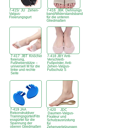
7-415/ JU Zehen-
7-416 JBK Dehnungs
Valgus-
band/Widerstandsband
Fixierungsgurt
für die unteren
Gliedmaßen
7-417 JBT Knöchel
7-418 JBY Anti-
fixierung,
Verschleiß-
Fußheberstütze –
Fußpolster, Anti-
universell M für die
Zehen-Valgus-
linke und rechte
Fußschutz S
Seite
7-419 JAA
7-420 JDC
Rekonstruktiver
Daumen-Valgus-
Trainingsgürtel/Fitn
Fixateur und
essgürtel für die
Schutzausrüstung
Spannung der
für
oberen Gliedmaßen
Zehenverletzungen