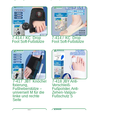
7-414 / KC Drop
7-414 / KC Drop
Foot Soft-Fußstütze
Foot Soft-Fußstütze
7-417 JBT Knöchel
7-418 JBY Anti-
fixierung,
Verschleiß-
Fußheberstütze –
Fußpolster, Anti-
universell M für die
Zehen-Valgus-
linke und rechte
Fußschutz S
Seite