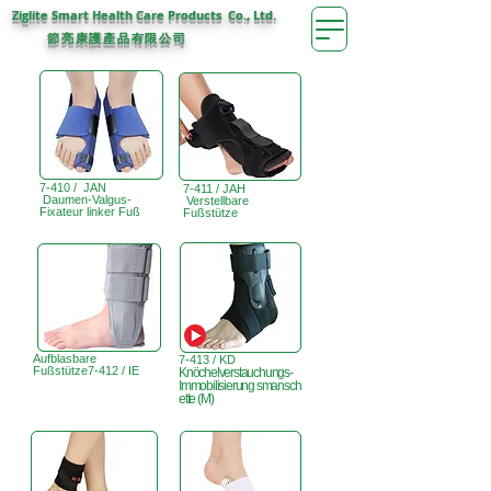
Ziglite Smart Health Care Products Co., Ltd.
節亮康護
公司
產品有限
7-410 / JAN
7-411 / JAH
Daumen-Valgus-
Verstellbare
Fixateur linker Fuß
Fußstütze
Aufblasbare
7-413 / KD
Fußstütze7-412 / IE
Knöchelverstauchungs-
Immobilisierung
smansch
ette (M)