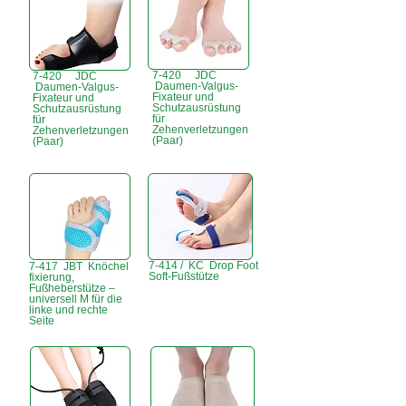
7-420 JDC
7-420 JDC
Daumen-Valgus-
Daumen-Valgus-
Fixateur und
Fixateur und
Schutzausrüstung
Schutzausrüstung
für
für
Zehenverletzungen
Zehenverletzungen
(Paar)
(Paar)
7-414 / KC Drop Foot
7-417 JBT Knöchel
Soft-Fußstütze
fixierung,
Fußheberstütze –
universell M für die
linke und rechte
Seite