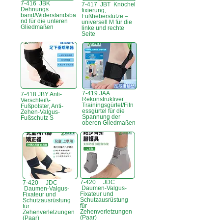
7-416 JBK
7-417 JBT Knöchel
Dehnungs
fixierung,
band/Widerstandsba
Fußheberstütze –
nd für die unteren
universell M für die
Gliedmaßen
linke und rechte
Seite
7-419 JAA
7-418 JBY Anti-
Rekonstruktiver
Verschleiß-
Trainingsgürtel/Fitn
Fußpolster, Anti-
essgürtel für die
Zehen-Valgus-
Spannung der
Fußschutz S
oberen Gliedmaßen
7-420 JDC
7-420 JDC
Daumen-Valgus-
Daumen-Valgus-
Fixateur und
Fixateur und
Schutzausrüstung
Schutzausrüstung
für
für
Zehenverletzungen
Zehenverletzungen
(Paar)
(Paar)