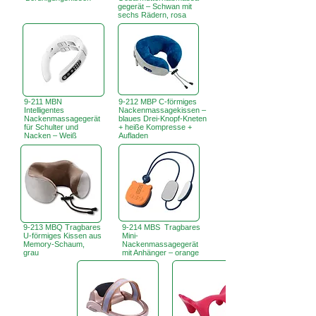
gegerät – Schwan mit
sechs Rädern, rosa
9-211 MBN
9-212 MBP C-förmiges
Intelligentes
Nackenmassagekissen –
Nackenmassagegerät
blaues Drei-Knopf-Kneten
für Schulter und
+ heiße Kompresse +
Nacken – Weiß
Aufladen
9-213 MBQ Tragbares
9-214 MBS Tragbares
U-förmiges Kissen aus
Mini-
Memory-Schaum,
Nackenmassagegerät
grau
mit Anhänger – orange