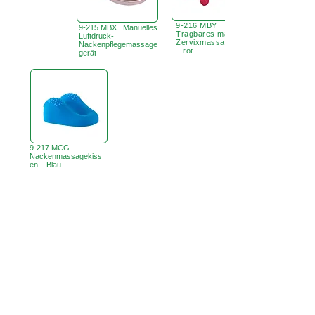
9-216 MBY
9-215 MBX Manuelles
Tragbares manuelles
Luftdruck-
Zervixmassagegerät
Nackenpflegemassage
– rot
gerät
9-217 MCG
Nackenmassagekiss
en – Blau
Büro in Hongkong:
B3, 18/F Bonsun
Industriegebäude,
366 Sha Tsui Road,
Tsuen Wan,
HK
香港辦事處:
18/F B3
Sprechstunde:
Mo - Fr: 9:30 - 17:30 Uhr
Telefon +
852 3107 7500
Fax:
+852 3544 0462
WhatsApp:
+852 54622626
(Nur
Nachrichtenkommunikation
)
Anfrage per E-Mail:
info@ziglite.com