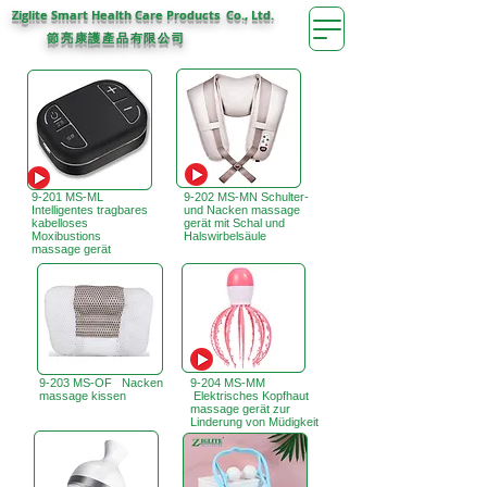
Ziglite Smart Health Care Products Co., Ltd.
節亮康護
公司
產品有限
9-201 MS-ML
9-202 MS-MN Schulter-
Intelligentes tragbares
und Nacken massage
kabelloses
gerät mit Schal und
Moxibustions
Halswirbelsäule
massage gerät
9-203 MS-OF Nacken
9-204 MS-MM
massage kissen
Elektrisches Kopfhaut
massage gerät zur
Linderung von Müdigkeit