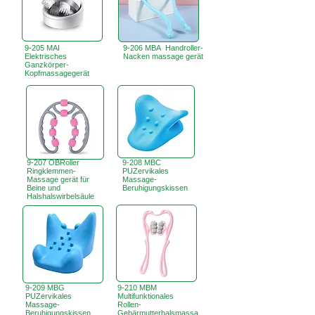
9-205 MAI
9-206 MBA Handroller-
Elektrisches
Nacken massage gerät
Ganzkörper-
Kopfmassagegerät
9-207 OBRoller
9-208 MBC
Ringklemmen-
PUZervikales
Massage gerät für
Massage-
Beine und
Beruhigungskissen
Halshalswirbelsäule
9-209 MBG
9-210 MBM
PUZervikales
Multifunktionales
Massage-
Rollen-
Beruhigungskissen
Gebärmutterhalsmassa