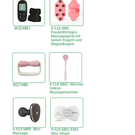
9-515 MBJ
9-516 MBK
Rautenförmiges
Massagegerät mit
sieben Kugeln und
Magnetkugeln
9-518 MBO Weicher
9-517 MBL
Silikon-
Massagehammer
9-519 MBR Mini-
9-520 MBV EMS
Massage-
Mini-Smart-