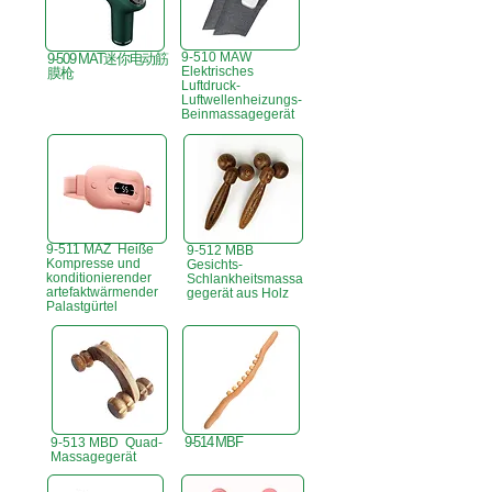
9-510 MAW
9-509 MAT迷你电动筋
Elektrisches
膜枪
Luftdruck-
Luftwellenheizungs-
Beinmassagegerät
9-511 MAZ Heiße
9-512 MBB
Kompresse und
Gesichts-
konditionierender
Schlankheitsmassa
artefaktwärmender
gegerät aus Holz
Palastgürtel
9-514 MBF
9-513 MBD Quad-
Massagegerät