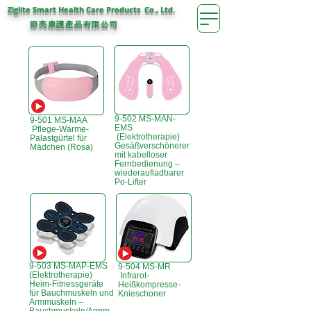
Ziglite Smart Health Care Products Co., Ltd.
節亮康護
公司
產品有限
9-502 MS-MAN-
9-501 MS-MAA
EMS
Pflege-Wärme-
(Elektrotherapie)
Palastgürtel für
Gesäßverschönerer
Mädchen (Rosa)
mit kabelloser
Fernbedienung –
wiederaufladbarer
Po-Lifter
9-503 MS-MAP-EMS
9-504 MS-MR
(Elektrotherapie)
Infrarot-
Heim-Fitnessgeräte
Heißkompresse-
für Bauchmuskeln und
Knieschoner
Armmuskeln –