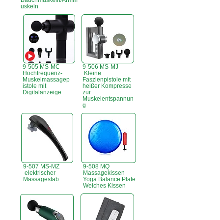
Bauchmuskeln/Armm
uskeln
9-505 MS-MC
9-506 MS-MJ
Hochfrequenz-
Kleine
Muskelmassagep
Faszienpistole mit
istole mit
heißer Kompresse
Digitalanzeige
zur
Muskelentspannun
g
9-507 MS-MZ
9-508 MQ
elektrischer
Massagekissen
Massagestab
Yoga Balance Plate
Weiches Kissen