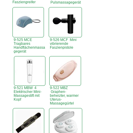
Fasziengreifer
Pulsmassagegerät
9-525 MCE
9-526 MCF Mini
Tragbares
vibrierende
Handflächenmassa
Faszienpistole
gegerät
9-521 MBW 4
9-522 MBZ
Elektrischer Mini-
Graphen-
Massagestift mit
beheizter, warmer
Kopf
Uterus-
Massagegürtel