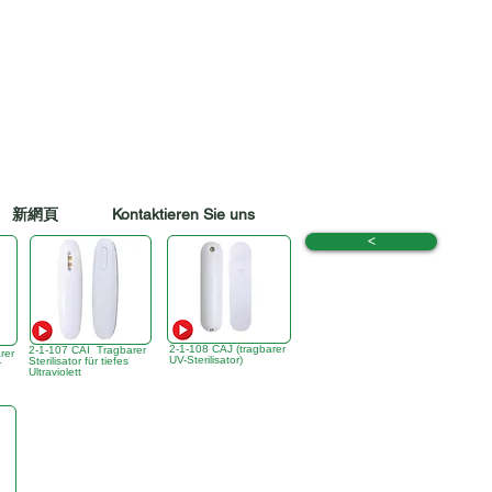
新網頁
Kontaktieren Sie uns
<
2-1-108 CAJ (tragbarer
2-1-107 CAI Tragbarer
rer
UV-Sterilisator)
Sterilisator für tiefes
r
Ultraviolett