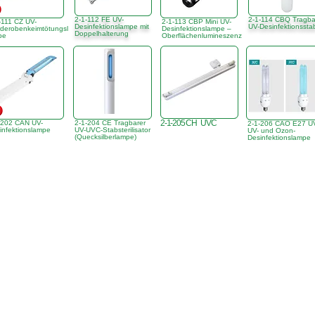
2-1-112 FE UV-
2-1-114 CBQ Tragba
-111 CZ UV-
2-1-113 CBP Mini UV-
Desinfektionslampe mit
UV-Desinfektionssta
derobenkeimtötungsl
Desinfektionslampe –
Doppelhalterung
pe
Oberflächenlumineszenz
2-1-205 CH UVC
-202 CAN UV-
2-1-204 CE Tragbarer
2-1-206 CAO E27 U
infektionslampe
UV-UVC-Stabsterilisator
UV- und Ozon-
(Quecksilberlampe)
Desinfektionslampe