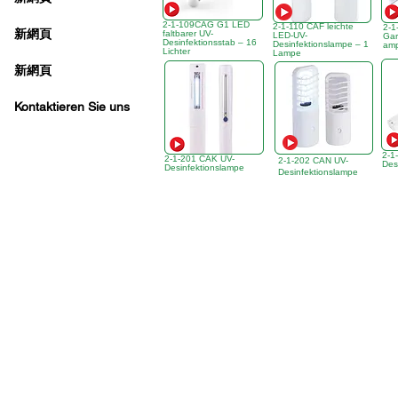
2-1-109CAG G1 LED
2-1-110 CAF leichte
2-1
新網頁
faltbarer UV-
LED-UV-
Gar
Desinfektionsstab – 16
Desinfektionslampe – 1
am
Lichter
Lampe
新網頁
Kontaktieren Sie uns
2-1
2-1-201 CAK UV-
2-1-202 CAN UV-
Des
Desinfektionslampe
Desinfektionslampe