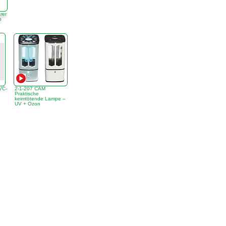
rer
b
VC-
2-1-207 CAM
Praktische
keimtötende Lampe –
UV + Ozon