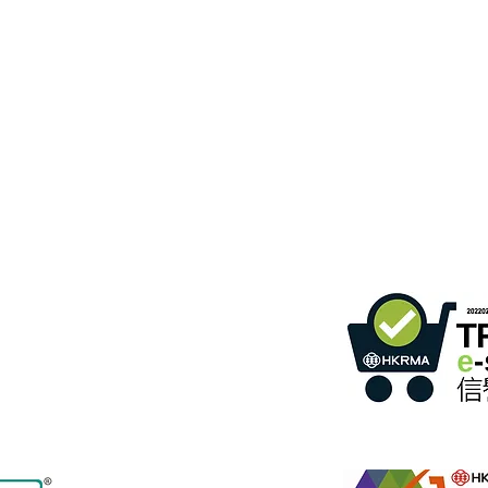
gebäude,
366 Sha Tsui Road,
Tsuen Wan, HK
ommunikation
)
Einzelhandel mit Online-S
2
Programms
Mitglieds-ID: