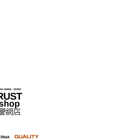
hops im Rahmen des „No Fakes Pledge“-
022284