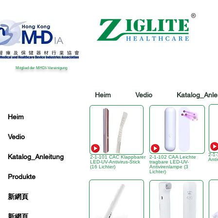
Mitglied der MHDI-Vereinigung
Heim
Vedio
Katalog_Anle
Heim
Vedio
2-1
Katalog_Anleitung
2-1-101 CAC Klappbarer
2-1-102 CAA Leichte
Anti
LED-UV-Antivirus-Stick
tragbare LED-UV-
(16 Lichter)
Antivirenlampe (3
Lichter)
Produkte
新網頁
新網頁