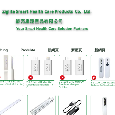
Ziglite Smart Health Care Products Co., Ltd.
節亮康護
公司
產品有限
Your Smart Health Care Solution Partners
itung
Produkte
新網頁
新網頁
新網頁
-103 CAB LED UV-
2-1-105 CAE Mini-UV-
2-1-104 CAD Mini UV-
2-1-106 CAH Tragba
viren-Stick (8 Lichter)
Sterilisatorlampe-
Desinfektionslampe-TYP
Tiefen-UV-Sterilisato
APPLE
C