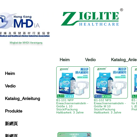
Mitglied der MHDI-Vereinigung
Heim
Vedio
Katalog_Anle
Heim
Vedio
Katalog_Anleitung
B1-101 NFP
B1-102 NFS
B1-
Erwachsenenwindeln -
Erwachsenenwindeln -
für
Größe L 10
Größe M 10
L (E
Stück/Packung
Stück/Packung
Pro
Produkte
Haltbarkeit: 3 Jahre
Haltbarkeit: 3 Jahre
新網頁
新網頁