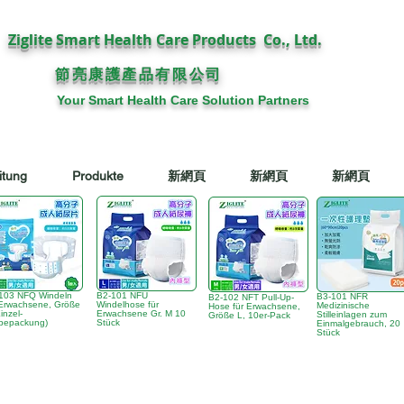
Ziglite Smart Health Care Products Co., Ltd.
節亮康護
公司
產品有限
Your Smart Health Care Solution Partners
itung
Produkte
新網頁
新網頁
新網頁
103 NFQ Windeln
B2-101 NFU
B3-101 NFR
B2-102 NFT Pull-Up-
 Erwachsene, Größe
Windelhose für
Medizinische
Hose für Erwachsene,
inzel-
Erwachsene Gr. M 10
Stilleinlagen zum
Größe L, 10er-Pack
bepackung)
Stück
Einmalgebrauch, 20
Stück