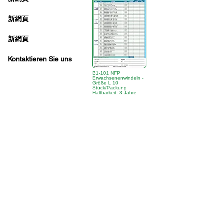
新網頁
新網頁
Kontaktieren Sie uns
B1-101 NFP
Erwachsenenwindeln -
Größe L 10
Stück/Packung
Haltbarkeit: 3 Jahre
Büro in Hongkong:
B3, 18/F Bonsun Industrie
香港辦事處:
18/F B3
Sprechstunde:
Mo - Fr: 9:30 - 17:30 Uhr
Telefon + 852 3107 7500
Fax: +852 3544 0462
WhatsApp:
+852 54622626
(Nur Nachrichtenk
Anfrage per E-Mail:
info@ziglite.com