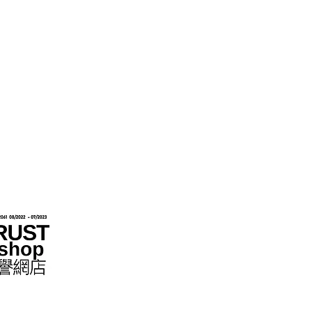
hops im Rahmen des „No Fakes Pledge“-
022284