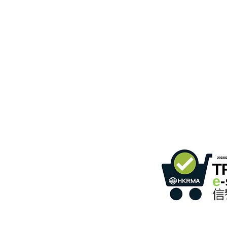
gebäude,
366 Sha Tsui Road,
Tsuen Wan, HK
ommunikation
)
Einzelhandel mit Online-S
2
Programms
Mitglieds-ID: