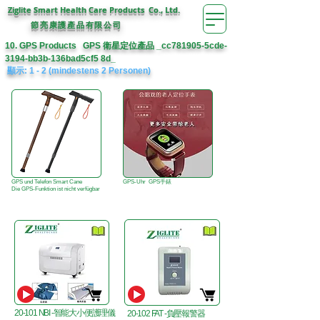
Ziglite Smart Health Care Products Co., Ltd.
節亮康護
公司
產品有限
10. GPS Products GPS 衛星定位產品 _cc781905-5cde-
3194-bb3b-136bad5cf5 8d_
顯示: 1 - 2 (mindestens 2 Personen)
GPS und Telefon Smart Cane
GPS-Uhr GPS手錶
Die GPS-Funktion ist nicht verfügbar
20-101 NBI -智能大小便護理儀
20-102 FAT -負壓報警器