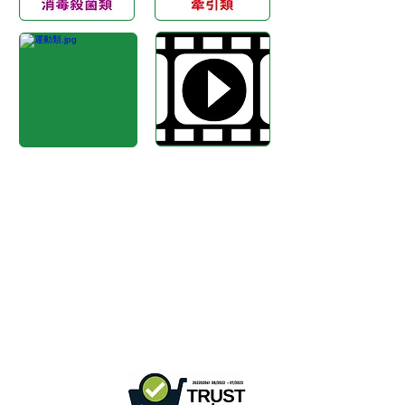
Büro in Hongkong:
B3, 18/F Bonsun
Industriegebäude,
366 Sha Tsui Road,
Tsuen Wan,
HK
香港辦事處:
18/F B3
Sprechstunde:
Mo - Fr: 9:30 - 17:30 Uhr
Telefon +
852 3107 7500
Fax:
+852 3544 0462
WhatsApp:
+852 54622626
(Nur
Nachrichtenkommunikation
)
Anfrage per E-Mail:
info@ziglite.com