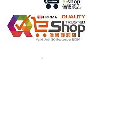
Einzelhandel mit Online-Shops im Rahmen des „No Fakes
2022284
Pledge“-Programms
Mitglieds-ID:
Copyright(C) 2018 Ziglite Smart Health Care
Produkt Co
. Alle
Rechte vorbehalten #Nutzungsbedingungen