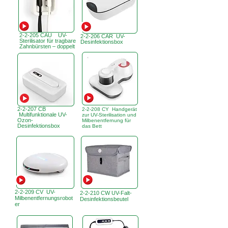
2-2-205 CAU UV-
2-2-206 CAR UV-
Sterilisator für tragbare
Desinfektionsbox
Zahnbürsten – doppelt
2-2-207 CB
2-2-208 CY Handgerät
Multifunktionale UV-
zur UV-Sterilisation und
Ozon-
Milbenentfernung für
Desinfektionsbox
das Bett
2-2-209 CV UV-
2-2-210 CW UV-Falt-
Milbenentfernungsrobot
Desinfektionsbeutel
er