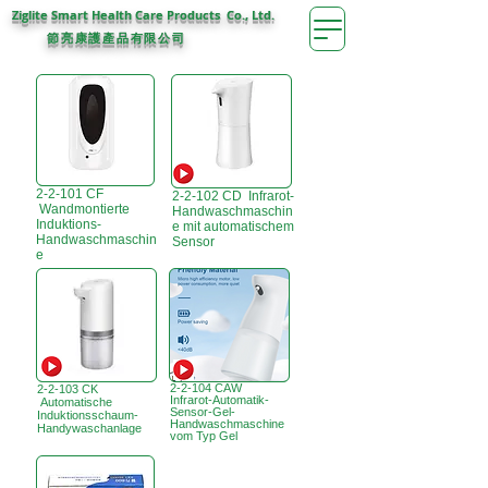
Ziglite Smart Health Care Products Co., Ltd.
節亮康護
公司
產品有限
2-2-101 CF
2-2-102 CD Infrarot-
Wandmontierte
Handwaschmaschin
Induktions-
e mit automatischem
Handwaschmaschin
Sensor
e
2-2-104 CAW
2-2-103 CK
Infrarot-Automatik-
Automatische
Sensor-Gel-
Induktionsschaum-
Handwaschmaschine
Handywaschanlage
vom Typ Gel