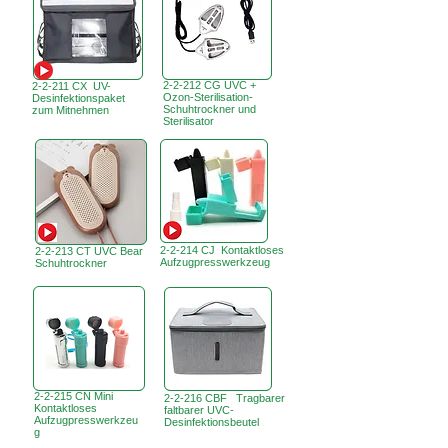
2-2-212 CG UVC +
2-2-211 CX UV-
Ozon-Sterilisation-
Desinfektionspaket
Schuhtrockner und
zum Mitnehmen
Sterilisator
2-2-214 CJ Kontaktloses
2-2-213 CT UVC Bear
Aufzugpresswerkzeug
Schuhtrockner
2-2-215 CN Mini
2-2-216 CBF Tragbarer
Kontaktloses
faltbarer UVC-
Aufzugpresswerkzeu
Desinfektionsbeutel
g