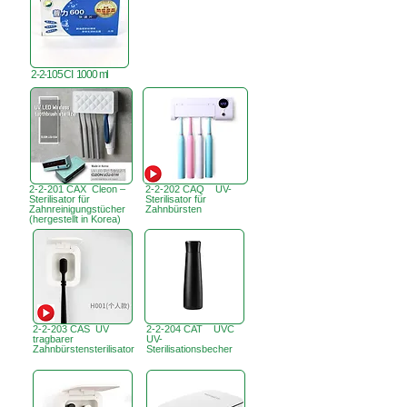
2-2-105 CI 1000 ml
2-2-201 CAX Cleon –
2-2-202 CAQ UV-
Sterilisator für
Sterilisator für
Zahnreinigungstücher
Zahnbürsten
(hergestellt in Korea)
2-2-203 CAS UV
2-2-204 CAT UVC
tragbarer
UV-
Zahnbürstensterilisator
Sterilisationsbecher