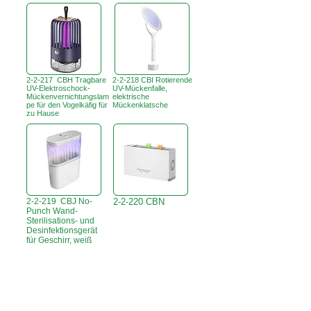
2-2-217 CBH Tragbare
2-2-218 CBI Rotierende
UV-Elektroschock-
UV-Mückenfalle,
Mückenvernichtungslam
elektrische
pe für den Vogelkäfig für
Mückenklatsche
zu Hause
2-2-219 CBJ No-
2-2-220 CBN
Punch Wand-
Sterilisations- und
Desinfektionsgerät
für Geschirr, weiß