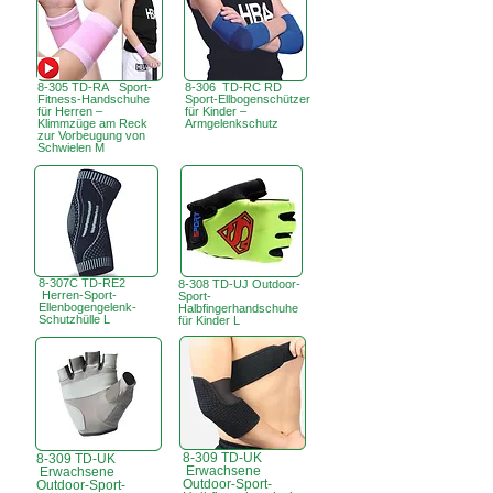
8-305 TD-RA Sport-
8-306 TD-RC RD
Fitness-Handschuhe
Sport-Ellbogenschützer
für Herren –
für Kinder –
Klimmzüge am Reck
Armgelenkschutz
zur Vorbeugung von
Schwielen M
8-307C TD-RE2
8-308 TD-UJ Outdoor-
Herren-Sport-
Sport-
Ellenbogengelenk-
Halbfingerhandschuhe
Schutzhülle L
für Kinder L
8-309 TD-UK
8-309 TD-UK
Erwachsene
Erwachsene
Outdoor-Sport-
Outdoor-Sport-