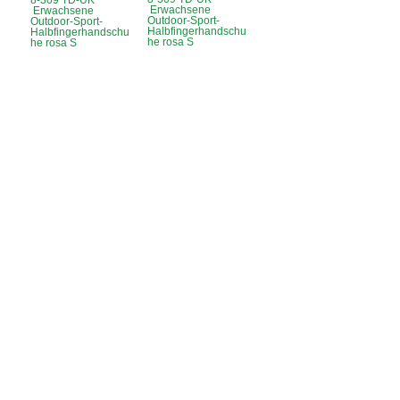
8-309 TD-UK
Erwachsene
Erwachsene
Outdoor-Sport-
Outdoor-Sport-
Halbfingerhandschu
Halbfingerhandschu
he rosa S
he rosa S