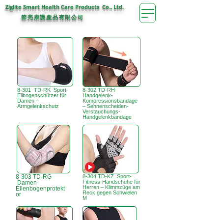
Ziglite Smart Health Care Products Co., Ltd.
節亮康護
公司
產品有限
8-301 TD-RK Sport-
8-302 TD-RH
Ellbogenschützer für
Handgelenk-
Damen –
Kompressionsbandage
Armgelenkschutz
– Sehnenscheiden-
Verstauchungs-
Handgelenkbandage
8-303 TD-RG
8-304 TD-KZ Sport-
Fitness-Handschuhe für
Damen-
Herren – Klimmzüge am
Ellenbogenprotekt
Reck gegen Schwielen
or
M