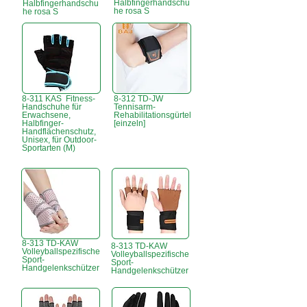
Halbfingerhandschu
Halbfingerhandschu
he rosa S
he rosa S
8-311 KAS Fitness-
8-312 TD-JW
Handschuhe für
Tennisarm-
Erwachsene,
Rehabilitationsgürtel
Halbfinger-
[einzeln]
Handflächenschutz,
Unisex, für Outdoor-
Sportarten (M)
8-313 TD-KAW
8-313 TD-KAW
Volleyballspezifische
Volleyballspezifische
Sport-
Sport-
Handgelenkschützer
Handgelenkschützer